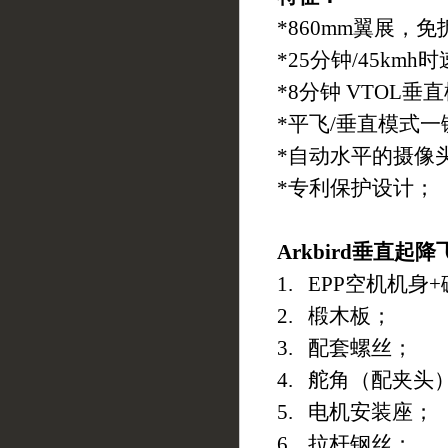
*860mm
翼展，免
*25
分钟
/45kmh
时
*8
分钟
VTOL
垂直
*
平飞
/
垂直模式一
*
自动水平的摄像
*
专利保护设计；
Arkbird垂直起
1. EPP空机机身
2. 椴木板；
3. 配套螺丝；
4. 舵角（配夹头
5. 电机安装座；
6. 拉杆钢丝；